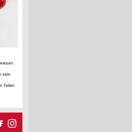
ewiesen
 sein
n Teilen