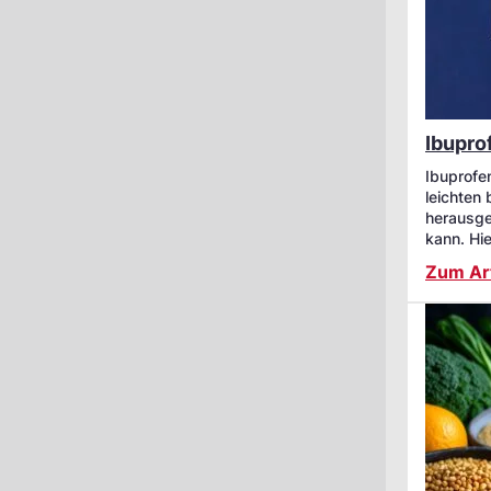
Ibupro
Ibuprofe
leichten
herausge
kann. Hi
Zum Art