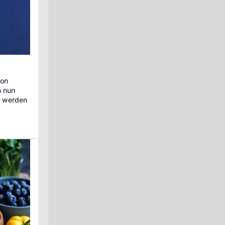
von
n nun
t werden