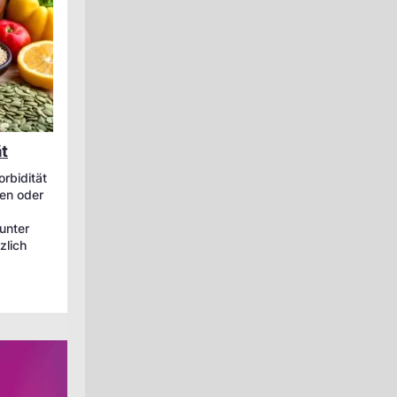
ät
orbidität
gen oder
unter
zlich