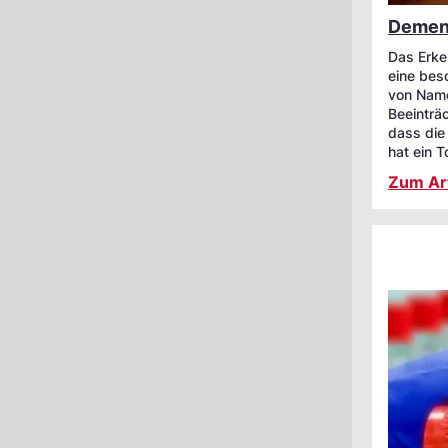
Demenz
Das Erke
eine bes
von Name
Beeinträc
dass die
hat ein T
Zum Art