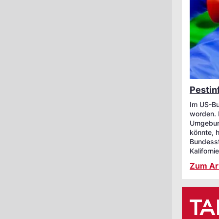
Pestinf
Im US-Bu
worden. 
Umgebung
könnte, h
Bundessta
Kaliforni
Zum Art