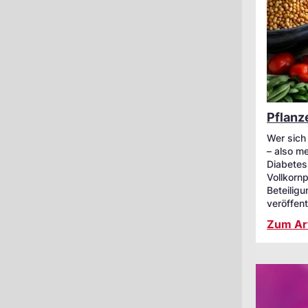
Pflanz
Wer sich 
– also m
Diabetes 
Vollkorn
Beteilig
veröffent
Zum Art