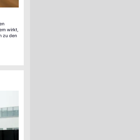
ben
em wirkt,
n zu den