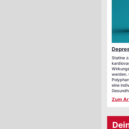
Depres
Statine 
kardiova
Wirkunge
werden. 
Polypharm
eine ind
Gesundhe
Zum Art