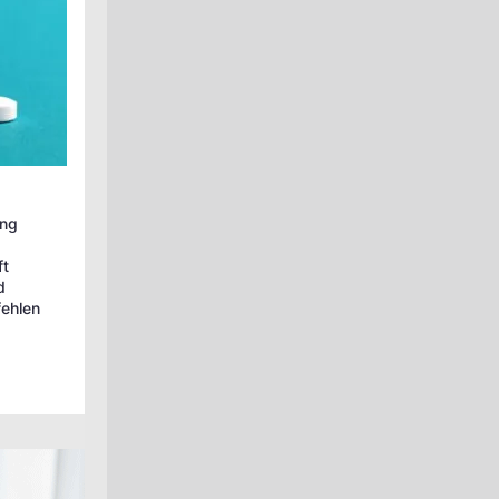
ung
ft
d
fehlen