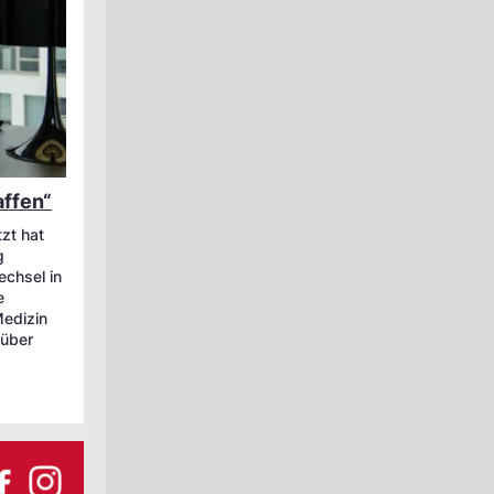
ffen“
zt hat
g
echsel in
e
Medizin
 über