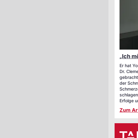
„Ich m
Er hat Y
Dr. Clem
gebracht
der Schm
Schmerze
schlagen 
Erfolge 
Zum Art