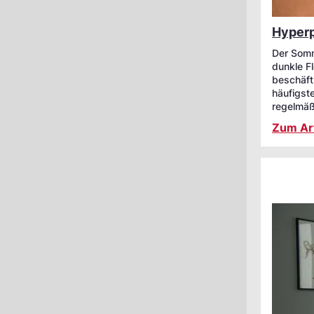
Hyperp
Der Somm
dunkle F
beschäft
häufigst
regelmäß
Zum Art