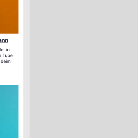
ann
er in
ie Tube
e beim