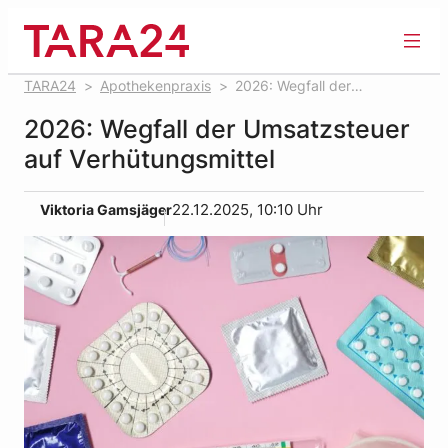
Zum
Inhalt
springen
TARA24
Apothekenpraxis
2026: Wegfall der
Umsatzsteuer auf Verhütungsmittel
2026: Wegfall der Umsatzsteuer
auf Verhütungsmittel
Viktoria Gamsjäger
22.12.2025, 10:10 Uhr