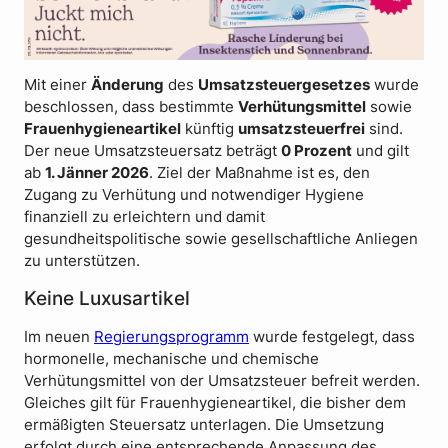
Mit einer
Änderung
des
Umsatzsteuergesetzes
wurde
beschlossen, dass bestimmte
Verhütungsmittel
sowie
Frauenhygieneartikel
künftig
umsatzsteuerfrei
sind.
Der neue Umsatzsteuersatz beträgt
0 Prozent
und gilt
ab
1. Jänner 2026
. Ziel der Maßnahme ist es, den
Zugang zu Verhütung und notwendiger Hygiene
finanziell zu erleichtern und damit
gesundheitspolitische sowie gesellschaftliche Anliegen
zu unterstützen.
Keine Luxusartikel
Im neuen
Regierungsprogramm
wurde festgelegt, dass
hormonelle, mechanische und chemische
Verhütungsmittel von der Umsatzsteuer befreit werden.
Gleiches gilt für Frauenhygieneartikel, die bisher dem
ermäßigten Steuersatz unterlagen. Die Umsetzung
erfolgt durch eine entsprechende Anpassung des