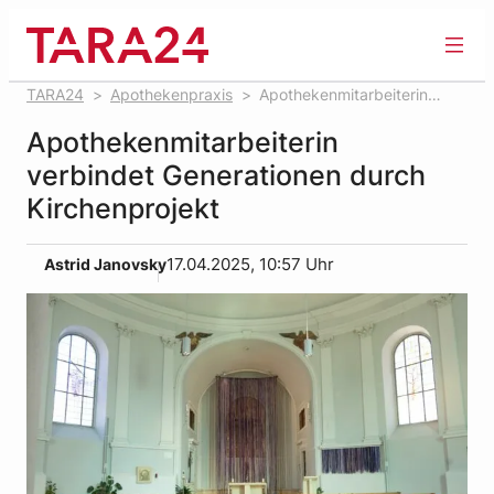
Zum
Inhalt
springen
TARA24
Apothekenpraxis
Apothekenmitarbeiterin
verbindet Generationen durch Kirchenprojekt
Apothekenmitarbeiterin
verbindet Generationen durch
Kirchenprojekt
Astrid Janovsky
17.04.2025, 10:57 Uhr