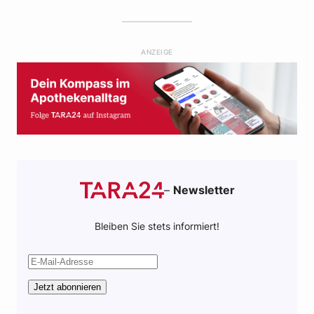
e
t
t
a
b
t
s
i
o
e
a
l
ANZEIGE
o
r
p
k
p
–
Newsletter
Bleiben Sie stets informiert!
Jetzt abonnieren