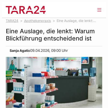
Zum
Inhalt
springen
TARA24
Apothekenpraxis
Eine Auslage, die lenkt:
Warum Blickführung entscheidend ist
Eine Auslage, die lenkt: Warum
Blickführung entscheidend ist
Sanja Agatic
09.04.2026, 09:00 Uhr