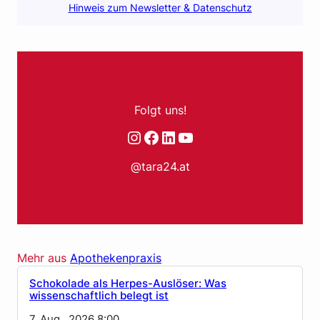
Hinweis zum Newsletter & Datenschutz
Folgt uns!
Instagram
Facebook
LinkedIn
YouTube
@tara24.at
Mehr aus
Apothekenpraxis
Schokolade als Herpes-Auslöser: Was
wissenschaftlich belegt ist
7. Aug.. 2026 8:00