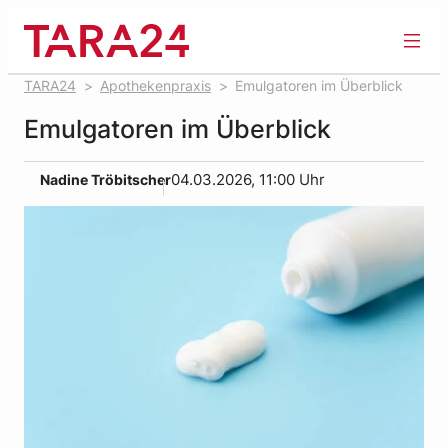
Zum
Inhalt
springen
TARA24
Apothekenpraxis
Emulgatoren im Überblick
Emulgatoren im Überblick
Nadine Tröbitscher
04.03.2026, 11:00 Uhr