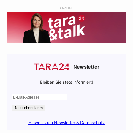
o
e
a
l
ANZEIGE
o
r
p
k
p
–
Newsletter
Bleiben Sie stets informiert!
Jetzt abonnieren
Hinweis zum Newsletter & Datenschutz