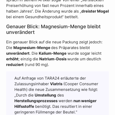
sprach in seinem Artikel sogar von einer „versteckten
Preiserhöhung von fast neun Prozent innerhalb eines
halben Jahres“. Die Änderung wurde als „
dreister Mogel
bei einem Gesundheitsprodukt“ betitelt.
Genauer Blick: Magnesium-Menge bleibt
unverändert
Ein genauer Blick auf die neue Packung zeigt jedoch:
Die
Magnesium-Menge
des Präparates bleibt
unverändert
. Die
Kalium-Menge
wurde sogar leicht
erhöht
; einzig die
Natrium-Dosis
wurde um deutlich
reduziert
(rund 90 mg).
Auf Anfrage von TARA24 erläuterte der
Zulassungsinhaber
Viatris
(Cooper Consumer
Health) die neue Zusammensetzung wie folgt:
„Durch die
Umstellung
des
Herstellungsprozesses
werden
nun weniger
Hilfsstoffe
benötigt. Das resultiert in einer
geringeren Füllmenge der Beutel.“