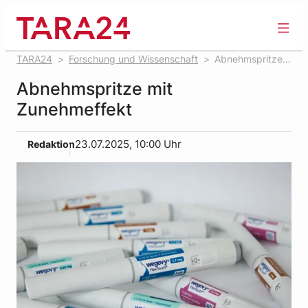
Zum
Inhalt
springen
TARA24
Forschung und Wissenschaft
Abnehmspritze
mit Zunehmeffekt
Abnehmspritze mit
Zunehmeffekt
Redaktion
23.07.2025, 10:00 Uhr