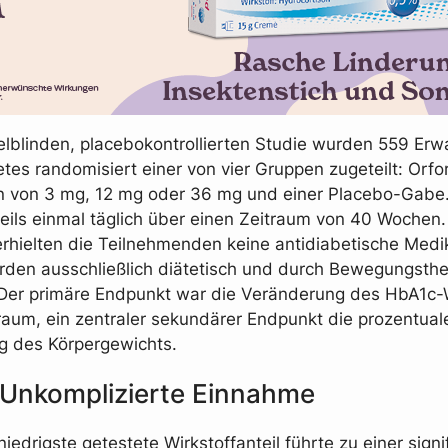
elblinden, placebokontrollierten Studie wurden 559 Er
tes randomisiert einer von vier Gruppen zugeteilt: Orfor
 von 3 mg, 12 mg oder 36 mg und einer Placebo-Gabe.
weils einmal täglich über einen Zeitraum von 40 Woche
erhielten die Teilnehmenden keine antidiabetische Medi
den ausschließlich diätetisch und durch Bewegungsthe
Der primäre Endpunkt war die Veränderung des HbA1c-
raum, ein zentraler sekundärer Endpunkt die prozentual
g des Körpergewichts.
: Unkomplizierte Einnahme
niedrigste getestete Wirkstoffanteil führte zu einer signi