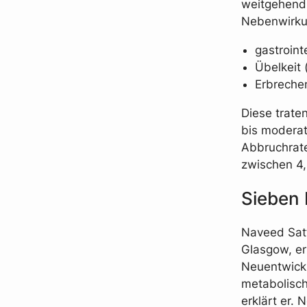
weitgehend 
Nebenwirku
gastroint
Übelkeit 
Erbrechen
Diese trate
bis modera
Abbruchrate
zwischen 4,
Sieben 
Naveed Satt
Glasgow, er
Neuentwickl
metabolisch
erklärt er. 