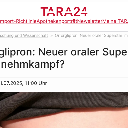
import-Richtlinie
Apothekenporträt
Newsletter
Meine TAR
rschung und Wissenschaft
Orforglipron: Neuer oraler Superstar im
?
glipron: Neuer oraler Supe
bnehmkampf?
1.07.2025, 11:00 Uhr