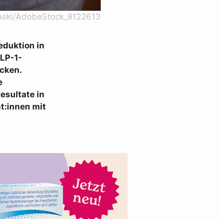
ski/AdobeStock_8122613
eduktion in
GLP-1-
cken.
e
esultate in
t:innen mit