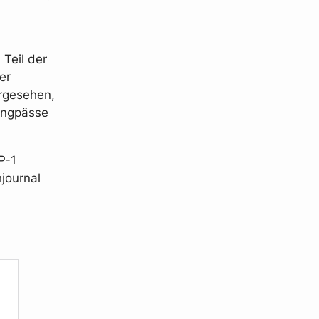
Teil der
er
orgesehen,
Engpässe
P-1
hjournal