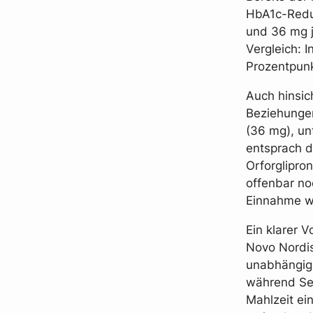
HbA1c-Reduk
und 36 mg j
Vergleich: I
Prozentpun
Auch hinsic
Beziehungen
(36 mg), un
entsprach d
Orforglipron
offenbar no
Einnahme we
Ein klarer 
Novo Nordis
unabhängig
während Se
Mahlzeit ei