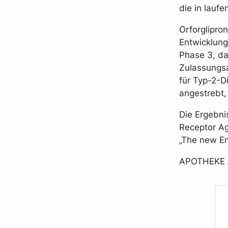
die in lauf
Orforglipro
Entwicklung
Phase 3, da
Zulassungsa
für Typ-2-D
angestrebt, 
Die Ergebni
Receptor Ag
„The new En
APOTHEKE