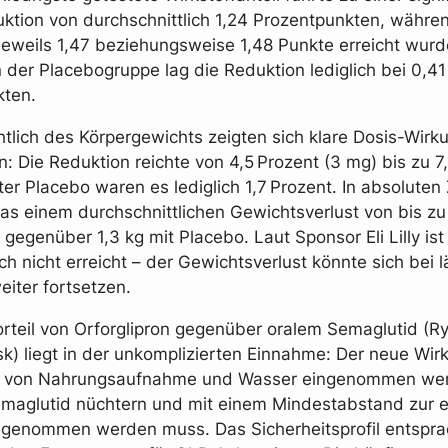
tion von durchschnittlich 1,24 Prozentpunkten, währe
eweils 1,47 beziehungsweise 1,48 Punkte erreicht wur
n der Placebogruppe lag die Reduktion lediglich bei 0,41
kten.
htlich des Körpergewichts zeigten sich klare Dosis-Wirk
: Die Reduktion reichte von 4,5 Prozent (3 mg) bis zu 7
ter Placebo waren es lediglich 1,7 Prozent. In absoluten
as einem durchschnittlichen Gewichtsverlust von bis zu 
 gegenüber 1,3 kg mit Placebo. Laut Sponsor Eli Lilly ist
ch nicht erreicht – der Gewichtsverlust könnte sich bei 
iter fortsetzen.
Vorteil von Orforglipron gegenüber oralem Semaglutid (R
k) liegt in der unkomplizierten Einnahme: Der neue Wirk
 von Nahrungsaufnahme und Wasser eingenommen we
maglutid nüchtern und mit einem Mindestabstand zur e
ngenommen werden muss. Das Sicherheitsprofil entspra