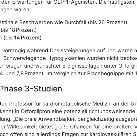
den Erwartungen für GLP-1-Agonisten. Die häufigsten
ngen waren:
estinale Beschwerden wie Durchfall (bis 26 Prozent)
(bis 18 Prozent)
 (bis 14 Prozent)
n vorrangig während Dosissteigerungen auf und waren m
t. Schwerwiegende Hypoglykämien wurden nicht beobac
n wegen unerwünschter Ereignisse lagen unter Orforgl
4 und 7,8 Prozent, im Vergleich zur Placebogruppe mit 1
Phase 3-Studien
ar, Professor für kardiometabolische Medizin an der Uni
kennt in Orforglipron eine potenziell richtungsweisende
ung. „Die orale Anwendbarkeit bei gleichzeitig ausgepr
er Wirksamkeit bietet große Chancen für eine breitere 
Noch offen sind allerdings Fragen zur kardiovaskulären S