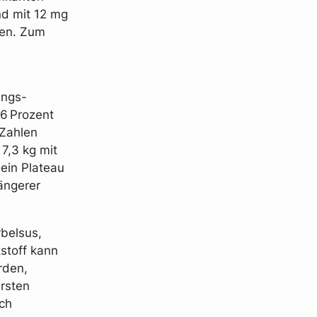
nd mit 12 mg
den. Zum
ungs-
,6 Prozent
 Zahlen
7,3 kg mit
 ein Plateau
längerer
ybelsus,
stoff kann
rden,
rsten
ch