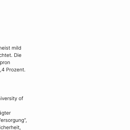
eist mild
htet. Die
ipron
,4 Prozent.
versity of
ägter
Versorgung“,
icherheit,