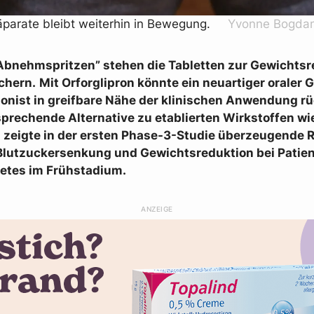
arate bleibt weiterhin in Bewegung.
Yvonne Bogdan
Abnehmspritzen” stehen die Tabletten zur Gewichtsr
chern.
Mit Orforglipron könnte ein neuartiger oraler 
onist in greifbare Nähe der klinischen Anwendung rü
sprechende Alternative zu etablierten Wirkstoffen wi
 zeigte in der ersten Phase-3-Studie überzeugende R
Blutzuckersenkung und Gewichtsreduktion bei Patien
etes im Frühstadium.
ANZEIGE