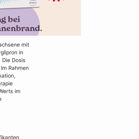
wachsene mit
glipron in
 Die Dosis
n. Im Rahmen
kation,
rapie
Werts im
e
fikanten