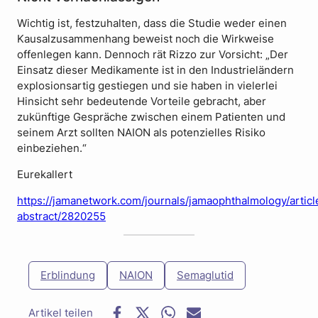
Wichtig ist, festzuhalten, dass die Studie weder einen
Kausalzusammenhang beweist noch die Wirkweise
offenlegen kann. Dennoch rät Rizzo zur Vorsicht: „Der
Einsatz dieser Medikamente ist in den Industrieländern
explosionsartig gestiegen und sie haben in vielerlei
Hinsicht sehr bedeutende Vorteile gebracht, aber
zukünftige Gespräche zwischen einem Patienten und
seinem Arzt sollten NAION als potenzielles Risiko
einbeziehen.“
Eurekallert
https://jamanetwork.com/journals/jamaophthalmology/articl
abstract/2820255
Erblindung
NAION
Semaglutid
F
T
W
E