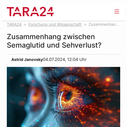
Zum
Inhalt
springen
TARA24
Forschung und Wissenschaft
Zusammenhang
zwischen Semaglutid und Sehverlust?
Zusammenhang zwischen
Semaglutid und Sehverlust?
Astrid Janovsky
04.07.2024, 12:04 Uhr