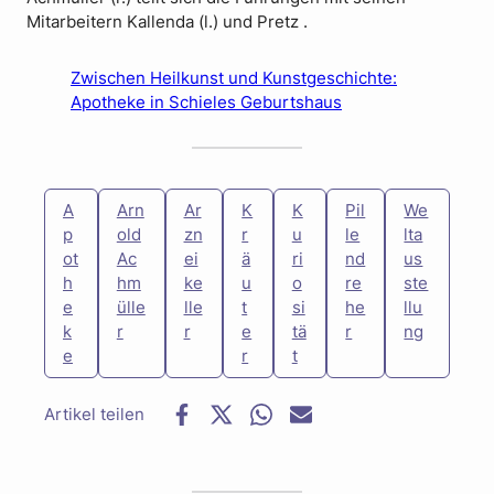
Mitarbeitern Kallenda (l.) und Pretz .
Zwischen Heilkunst und Kunstgeschichte:
Apotheke in Schieles Geburtshaus
A
Arn
Ar
K
K
Pil
We
p
old
zn
r
u
le
lta
ot
Ac
ei
ä
ri
nd
us
h
hm
ke
u
o
re
ste
e
ülle
lle
t
si
he
llu
k
r
r
e
tä
r
ng
e
r
t
F
T
W
E
a
w
h
-
c
i
a
M
e
t
t
a