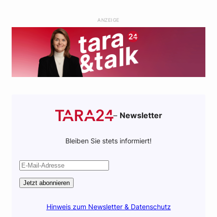
b
t
s
i
o
e
a
l
ANZEIGE
o
r
p
k
p
–
Newsletter
Bleiben Sie stets informiert!
Jetzt abonnieren
Hinweis zum Newsletter & Datenschutz