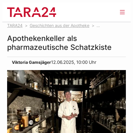
Zum
Inhalt
springen
TARA24
Geschichten aus der Apotheke
Apothekenkeller als pharmazeutische Schatzkiste
Apothekenkeller als
pharmazeutische Schatzkiste
Viktoria Gamsjäger
12.06.2025, 10:00 Uhr