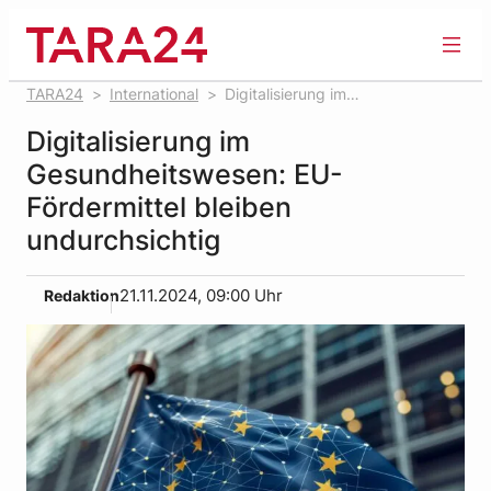
Zum
Inhalt
springen
TARA24
International
Digitalisierung im
Gesundheitswesen: EU-Fördermittel bleiben undurchsichtig
Digitalisierung im
Gesundheitswesen: EU-
Fördermittel bleiben
undurchsichtig
Redaktion
21.11.2024, 09:00 Uhr