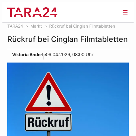
Zum
Inhalt
springen
TARA24
Markt
Rückruf bei Cinglan Filmtabletten
Rückruf bei Cinglan Filmtabletten
Viktoria Anderle
09.04.2026, 08:00 Uhr