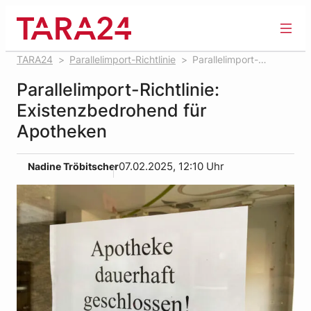
Zum
Inhalt
springen
TARA24
Parallelimport-Richtlinie
Parallelimport-
Richtlinie: Existenzbedrohend für Apotheken
Parallelimport-Richtlinie:
Existenzbedrohend für
Apotheken
Nadine Tröbitscher
07.02.2025, 12:10 Uhr