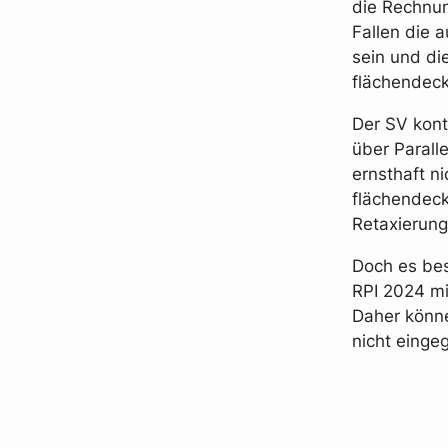
die Rechnu
Fallen die 
sein und di
flächendec
Der SV kont
über Parall
ernsthaft n
flächendeck
Retaxierung
Doch es bes
RPI 2024 mi
Daher könne
nicht eing