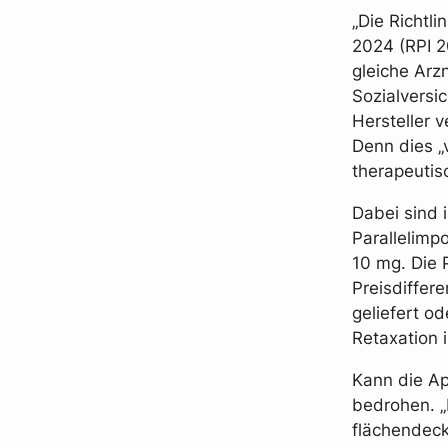
„Die Richtli
2024 (RPI 2
gleiche Arz
Sozialversi
Hersteller 
Denn dies „
therapeutis
Dabei sind 
Parallelimpo
10 mg. Die 
Preisdiffer
geliefert od
Retaxation 
Kann die Ap
bedrohen. „
flächendec