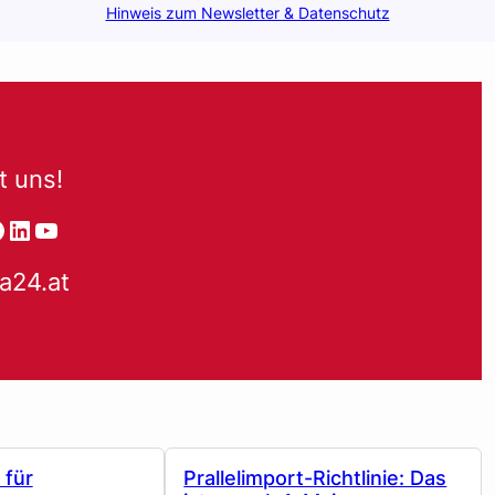
Hinweis zum Newsletter & Datenschutz
t uns!
tagram
acebook
LinkedIn
YouTube
a24.at
 für
Prallelimport-Richtlinie: Das