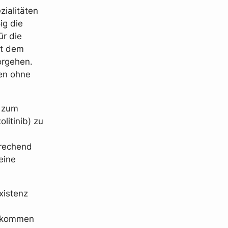
zialitäten
ig die
ür die
it dem
orgehen.
ten ohne
n zum
olitinib) zu
prechend
eine
xistenz
d kommen