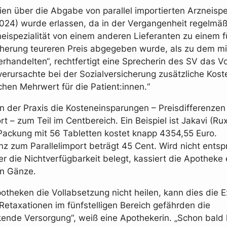
nien über die Abgabe von parallel importierten Arzneispe
024) wurde erlassen, da in der Vergangenheit regelmäß
neispezialität von einem anderen Lieferanten zu einem f
cherung teureren Preis abgegeben wurde, als zu dem m
verhandelten“, rechtfertigt eine Sprecherin des SV das V
verursachte bei der Sozialversicherung zusätzliche Kos
chen Mehrwert für die Patient:innen.“
in der Praxis die Kosteneinsparungen – Preisdifferenze
rt – zum Teil im Centbereich. Ein Beispiel ist Jakavi (Rux
Packung mit 56 Tabletten kostet knapp 4354,55 Euro.
enz zum Parallelimport beträgt 45 Cent. Wird nicht ents
er die Nichtverfügbarkeit belegt, kassiert die Apotheke 
in Gänze.
otheken die Vollabsetzung nicht heilen, kann dies die E
Retaxationen im fünfstelligen Bereich gefährden die
kende Versorgung“, weiß eine Apothekerin. „Schon bal