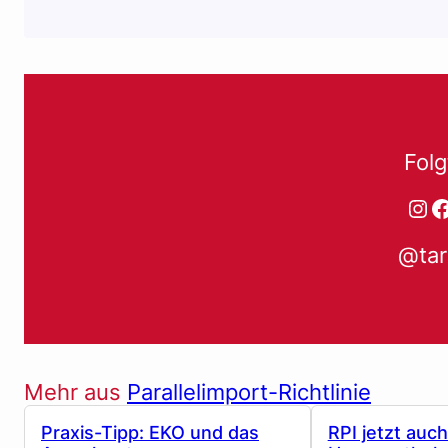
Folg
Ins
F
@tar
Mehr aus
Parallelimport-Richtlinie
Praxis-Tipp: EKO und das
RPI jetzt auch