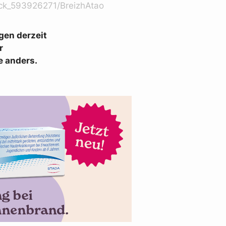
ck_593926271/BreizhAtao
gen derzeit
r
e anders.