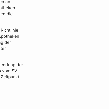
en an.
potheken
ben die
Richtlinie
 Apotheken
ng der
ter
nwendung der
s vom SV.
 Zeitpunkt