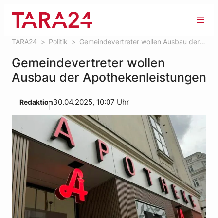
Zum
Inhalt
springen
TARA24
Politik
Gemeindevertreter wollen Ausbau der
Apothekenleistungen
Gemeindevertreter wollen
Ausbau der Apothekenleistungen
Redaktion
30.04.2025, 10:07 Uhr