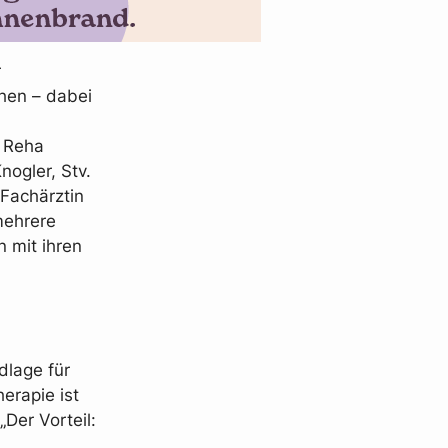
r
hen – dabei
r Reha
nogler, Stv.
 Fachärztin
mehrere
 mit ihren
lage für
erapie ist
Der Vorteil:
n