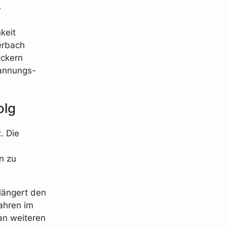
“
keit
erbach
ockern
annungs-
olg
. Die
n zu
längert den
Jahren im
an weiteren