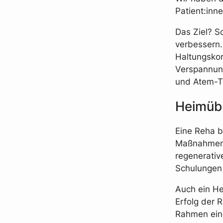
Patient:inn
Das Ziel? S
verbessern.
Haltungskor
Verspannun
und Atem-T
Heimübu
Eine Reha b
Maßnahmen 
regenerativ
Schulungen 
Auch ein He
Erfolg der R
Rahmen eine