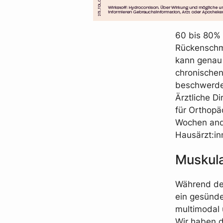
60 bis 80% 
Rückenschm
kann genau 
chronischen
beschwerdef
Ärztliche D
für Orthop
Wochen anda
Hausärzt:in
Muskula
Während de
ein gesünde
multimodal 
Wir haben d