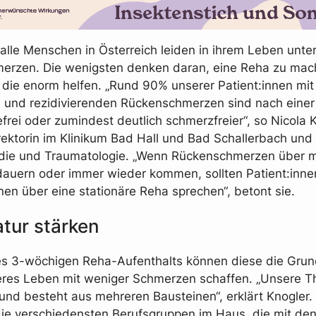
alle Menschen in Österreich leiden in ihrem Leben unte
erzen. Die wenigsten denken daran, eine Reha zu mac
die enorm helfen. „Rund 90% unserer Patient:innen mit
 und rezidivierenden Rückenschmerzen sind nach eine
rei oder zumindest deutlich schmerzfreier“, so Nicola K
irektorin im Klinikum Bad Hall und Bad Schallerbach und
ädie und Traumatologie. „Wenn Rückenschmerzen über 
uern oder immer wieder kommen, sollten Patient:innen
nen über eine stationäre Reha sprechen“, betont sie.
tur stärken
s 3-wöchigen Reha-Aufenthalts können diese die Grund
res Leben mit weniger Schmerzen schaffen. „Unsere Th
und besteht aus mehreren Bausteinen“, erklärt Knogler. „
ie verschiedensten Berufsgruppen im Haus, die mit de