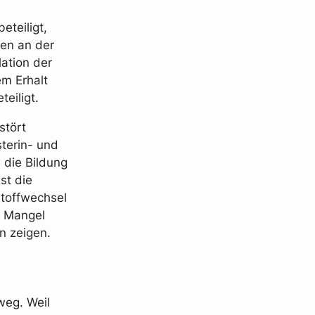
eteiligt,
len an der
ation der
m Erhalt
teiligt.
stört
terin- und
 die Bildung
st die
Stoffwechsel
n Mangel
n zeigen.
weg. Weil