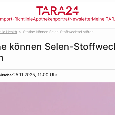
import-Richtlinie
Apothekenporträt
Newsletter
Meine TAR
lic Health
Statine können Selen-Stoffwechsel stören
ne können Selen-Stoffwec
n
25.11.2025, 11:00 Uhr
bitscher