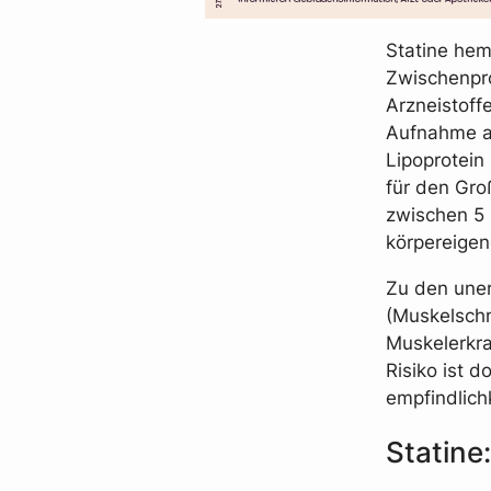
Statine he
Zwischenpro
Arzneistoff
Aufnahme a
Lipoprotein 
für den Gro
zwischen 5 
körpereigen
Zu den une
(Muskelschm
Muskelerkr
Risiko ist 
empfindlich
Statine