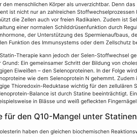
für den menschlichen Körper als unverzichtbar. Denn das
nt ist nicht nur an zahlreichen Stoffwechselprozessen b
ützt die Zellen auch vor freien Radikalen. Zudem ist Se
altung einer normalen Schilddrüsenfunktion durch Regul
enhormone, der Unterstützung des Spermienaufbaus, de
len Funktion des Immunsystems oder dem Zellschutz be
 Statin-Therapie kann jedoch der Selen-Stoffwechsel ge
 Grund: Ein gemeinsamer Schritt der Bildung von choles
igen Eiweißen – den Selenoproteinen. In der Folge wird
enoproteine wie dem Selenoprotein N gehemmt. Zudem i
ige Thioredoxin-Reduktase wichtig für den zellulären 
lenoprotein-Balance ist durch Statine beeinträchtigt. Ei
eispielsweise in Blässe und weiß gefleckten Fingernägel
 für den Q10-Mangel unter Statinen
lesterin haben den gleichen biochemischen Reaktions