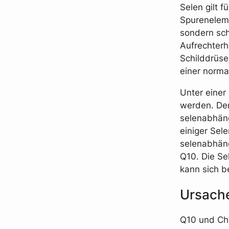
Selen gilt 
Spureneleme
sondern sch
Aufrechterh
Schilddrüs
einer norma
Unter einer
werden. Der
selenabhäng
einiger Sel
selenabhäng
Q10. Die Se
kann sich b
Ursache
Q10 und Cho