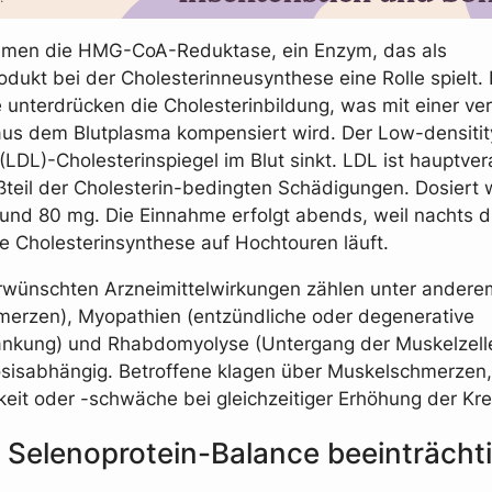
mmen die HMG-CoA-Reduktase, ein Enzym, das als
dukt bei der Cholesterinneusynthese eine Rolle spielt. 
e unterdrücken die Cholesterinbildung, was mit einer ve
us dem Blutplasma kompensiert wird. Der Low-densitit
(LDL)-Cholesterinspiegel im Blut sinkt. LDL ist hauptver
ßteil der Cholesterin-bedingten Schädigungen. Dosiert 
und 80 mg. Die Einnahme erfolgt abends, weil nachts d
e Cholesterinsynthese auf Hochtouren läuft.
rwünschten Arzneimittelwirkungen zählen unter andere
erzen), Myopathien (entzündliche oder degenerative
ankung) und Rhabdomyolyse (Untergang der Muskelzell
dosisabhängig. Betroffene klagen über Muskelschmerzen,
keit oder -schwäche bei gleichzeitiger Erhöhung der Kr
: Selenoprotein-Balance beeinträcht