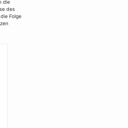
h die
ese des
die Folge
rzen