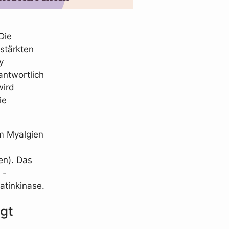
Die
rstärkten
y
antwortlich
wird
ie
m Myalgien
en). Das
 -
eatinkinase.
igt