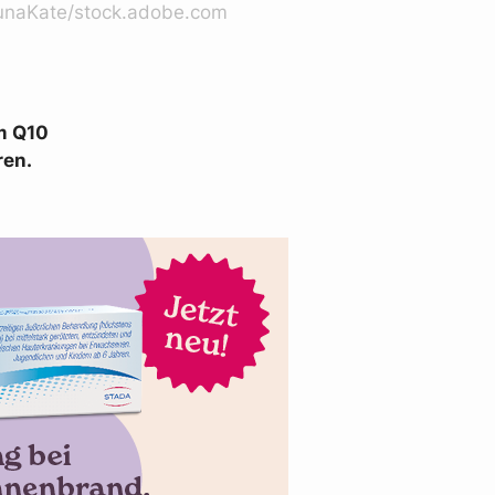
LunaKate/stock.adobe.com
ym Q10
ren.