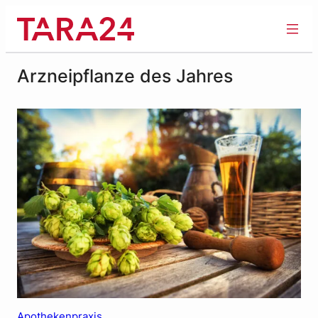
Zum
Inhalt
springen
Arzneipflanze des Jahres
Apothekenpraxis