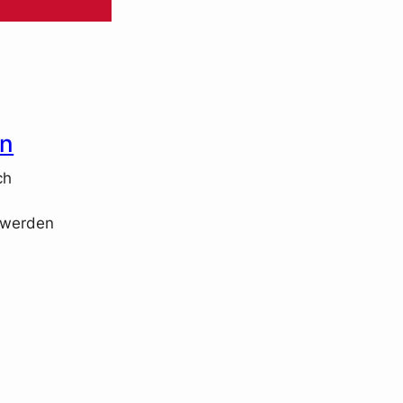
en
ch
n werden