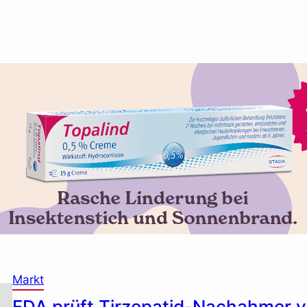
Markt
FDA prüft Tirzepatid-Nachahmer 