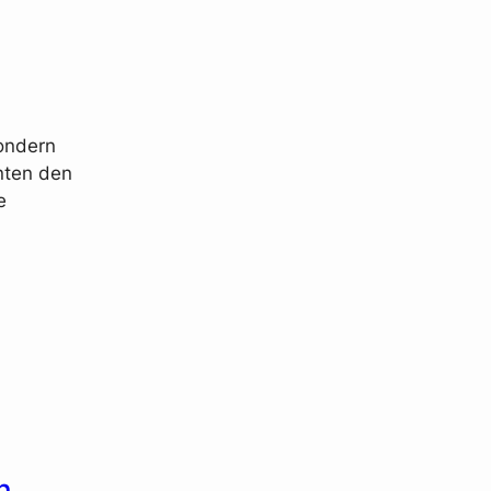
sondern
nten den
e
n