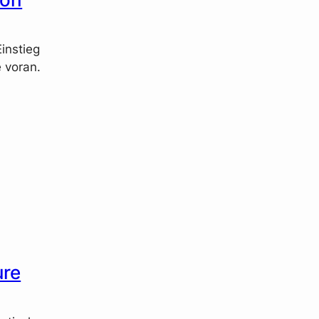
instieg
 voran.
ure