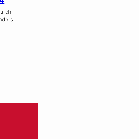
urch
nders