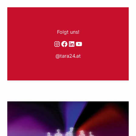
Folgt uns!
Instagram
Facebook
LinkedIn
YouTube
@tara24.at