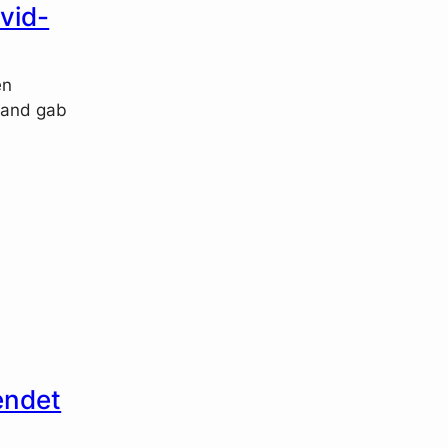
vid-
en
land gab
endet