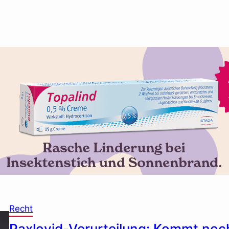
Recht
Paxlovid-Verurteilung: Kommt noc