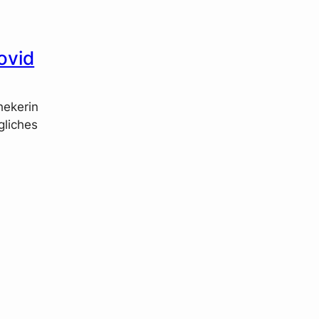
ovid
hekerin
gliches