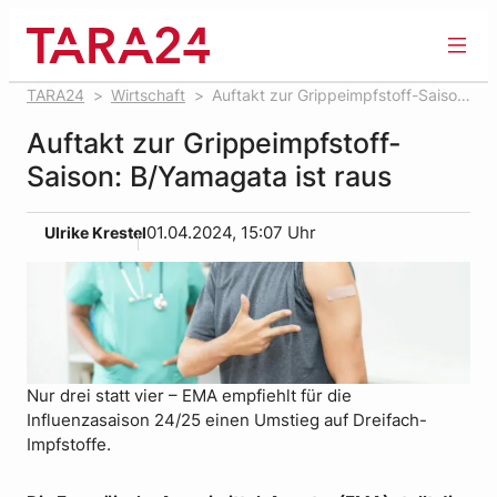
Zum
Inhalt
springen
TARA24
Wirtschaft
Auftakt zur Grippeimpfstoff-Saison:
B/Yamagata ist raus
Auftakt zur Grippeimpfstoff-
Saison: B/Yamagata ist raus
Ulrike Krestel
01.04.2024, 15:07 Uhr
Nur drei statt vier – EMA empfiehlt für die
Influenzasaison 24/25 einen Umstieg auf Dreifach-
Impfstoffe.