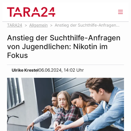
Zum
Inhalt
springen
TARA24
Allgemein
Anstieg der Suchthilfe-Anfragen
von Jugendlichen: Nikotin im Fokus
Anstieg der Suchthilfe-Anfragen
von Jugendlichen: Nikotin im
Fokus
Ulrike Krestel
06.06.2024, 14:02 Uhr