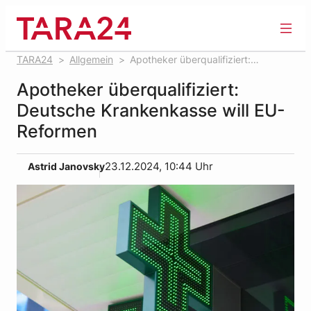
Zum
Inhalt
springen
TARA24
Allgemein
Apotheker überqualifiziert:
Deutsche Krankenkasse will EU-Reformen
Apotheker überqualifiziert:
Deutsche Krankenkasse will EU-
Reformen
Astrid Janovsky
23.12.2024, 10:44 Uhr