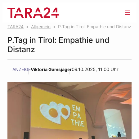
Zum
Inhalt
springen
TARA24
Allgemein
P.Tag in Tirol: Empathie und Distanz
P.Tag in Tirol: Empathie und
Distanz
ANZEIGE
Viktoria Gamsjäger
09.10.2025, 11:00 Uhr