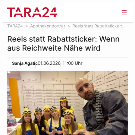
Zum
Inhalt
springen
TARA24
Apothekenporträt
Reels statt Rabattsticker:
Wenn aus Reichweite Nähe wird
Reels statt Rabattsticker: Wenn
aus Reichweite Nähe wird
Sanja Agatic
01.06.2026, 11:00 Uhr