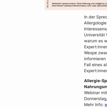
In der Spre
Allergologi
Interessens
Universität
warum es wic
Expert:inne
Wespe zwar 
informieren
Fall eines a
Expert:inne
Allergie-S
Nahrungsmi
Webinar mit
Donnerstag,
Mehr Info:
w