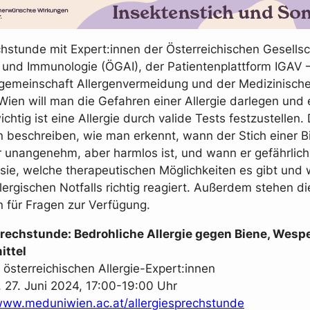
chstunde mit Expert:innen der Österreichischen Gesellsc
e und Immunologie (ÖGAI), der Patientenplattform IGAV 
gemeinschaft Allergenvermeidung und der Medizinisch
 Wien will man die Gefahren einer Allergie darlegen und 
htig ist eine Allergie durch valide Tests festzustellen. 
n beschreiben, wie man erkennt, wann der Stich einer B
unangenehm, aber harmlos ist, und wann er gefährlich 
 sie, welche therapeutischen Möglichkeiten es gibt und
llergischen Notfalls richtig reagiert. Außerdem stehen di
n für Fragen zur Verfügung.
prechstunde: Bedrohliche Allergie gegen Biene, Wesp
ttel
 österreichischen Allergie-Expert:innen
 27. Juni 2024, 17:00-19:00 Uhr
ww.meduniwien.ac.at/allergiesprechstunde