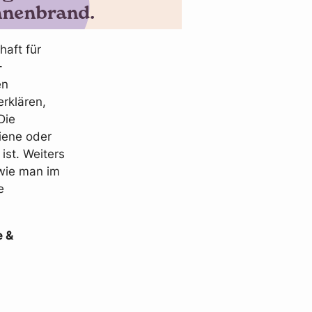
haft für
–
en
erklären,
Die
iene oder
ist. Weiters
 wie man im
e
e &