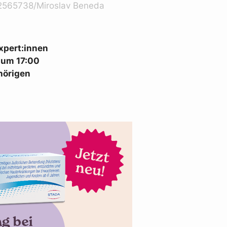
565738/Miroslav Beneda
Expert:innen
i um 17:00
hörigen