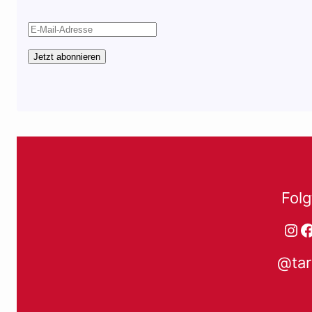
Jetzt abonnieren
Folg
Ins
F
@tar