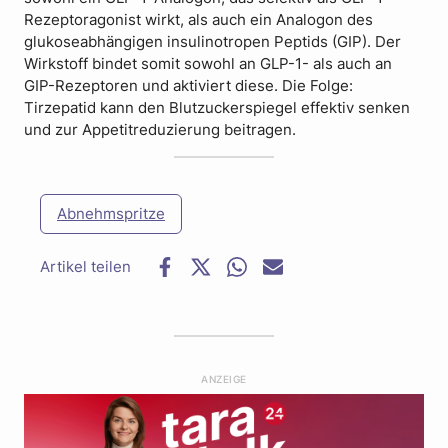
Rezeptoragonist wirkt, als auch ein Analogon des
glukoseabhängigen insulinotropen Peptids (GIP). Der
Wirkstoff bindet somit sowohl an GLP-1- als auch an
GIP-Rezeptoren und aktiviert diese. Die Folge:
Tirzepatid kann den Blutzuckerspiegel effektiv senken
und zur Appetitreduzierung beitragen.
Abnehmspritze
F
T
W
E
a
w
h
-
c
i
a
M
e
t
t
a
b
t
s
i
o
e
a
l
ANZEIGE
o
r
p
k
p