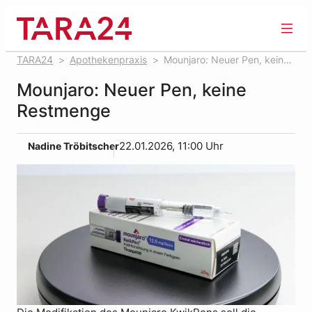
Zum
Inhalt
springen
TARA24
Apothekenpraxis
Mounjaro: Neuer Pen, keine
Restmenge
Mounjaro: Neuer Pen, keine
Restmenge
Nadine Tröbitscher
22.01.2026, 11:00 Uhr