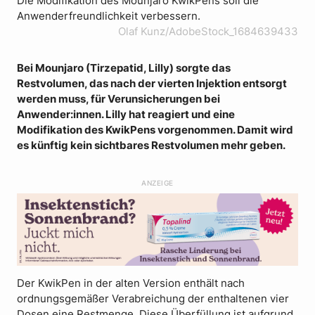
Die Modifikation des Mounjaro KwikPens soll die
Anwenderfreundlichkeit verbessern.
Olaf Kunz/AdobeStock_1684639433
Bei Mounjaro (Tirzepatid, Lilly) sorgte das
Restvolumen, das nach der vierten Injektion entsorgt
werden muss, für Verunsicherungen bei
Anwender:innen. Lilly hat reagiert und eine
Modifikation des KwikPens vorgenommen. Damit wird
es künftig kein sichtbares Restvolumen mehr geben.
ANZEIGE
Der KwikPen in der alten Version enthält nach
ordnungsgemäßer Verabreichung der enthaltenen vier
Dosen eine Restmenge. Diese Überfüllung ist aufgrund