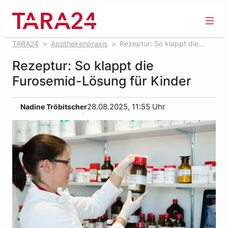
Zum
Inhalt
springen
TARA24
Apothekenpraxis
Rezeptur: So klappt die
Furosemid-Lösung für Kinder
Rezeptur: So klappt die
Furosemid-Lösung für Kinder
Nadine Tröbitscher
28.08.2025, 11:55 Uhr