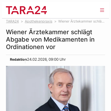
Zum
Inhalt
springen
TARA24
Apothekenpraxis
Wiener Ärztekammer schlägt
Abgabe von Medikamenten in Ordinationen vor
Wiener Ärztekammer schlägt
Abgabe von Medikamenten in
Ordinationen vor
Redaktion
24.02.2026, 09:00 Uhr