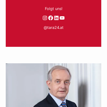
Folgt uns!
Instagram
Facebook
LinkedIn
YouTube
@tara24.at