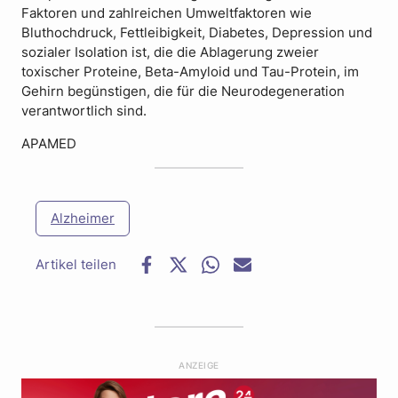
Faktoren und zahlreichen Umweltfaktoren wie
Bluthochdruck, Fettleibigkeit, Diabetes, Depression und
sozialer Isolation ist, die die Ablagerung zweier
toxischer Proteine, Beta-Amyloid und Tau-Protein, im
Gehirn begünstigen, die für die Neurodegeneration
verantwortlich sind.
APAMED
Alzheimer
F
T
W
E
a
w
h
-
c
i
a
M
e
t
t
a
b
t
s
i
o
e
a
l
ANZEIGE
o
r
p
k
p