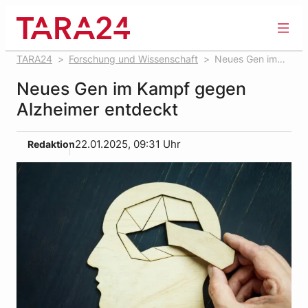
Zum
Inhalt
springen
TARA24
Forschung und Wissenschaft
Neues Gen im
Kampf gegen Alzheimer entdeckt
Neues Gen im Kampf gegen
Alzheimer entdeckt
Redaktion
22.01.2025, 09:31 Uhr