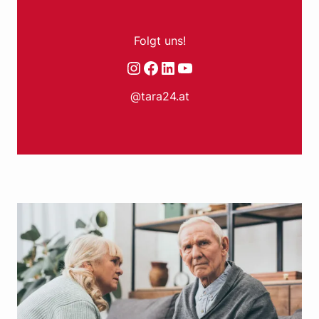
Folgt uns!
Instagram
Facebook
LinkedIn
YouTube
@tara24.at