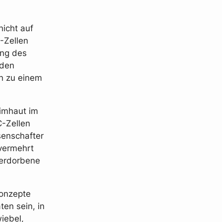
nicht auf
-Zellen
ung des
 den
n zu einem
eimhaut im
C-Zellen
senschafter
vermehrt
verdorbene
onzepte
en sein, in
iebel,