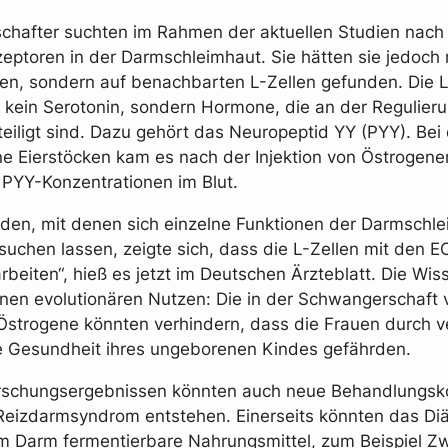
chafter suchten im Rahmen der aktuellen Studien nach
eptoren in der Darmschleimhaut. Sie hätten sie jedoch 
en, sondern auf benachbarten L-Zellen gefunden. Die L
 kein Serotonin, sondern Hormone, die an der Regulier
teiligt sind. Dazu gehört das Neuropeptid YY (PYY). Bei
 Eierstöcken kam es nach der Injektion von Östrogene
 PYY-Konzentrationen im Blut.
den, mit denen sich einzelne Funktionen der Darmschl
suchen lassen, zeigte sich, dass die L-Zellen mit den E
eiten“, hieß es jetzt im Deutschen Ärzteblatt. Die Wis
nen evolutionären Nutzen: Die in der Schwangerschaft 
Östrogene könnten verhindern, dass die Frauen durch 
e Gesundheit ihres ungeborenen Kindes gefährden.
rschungsergebnissen könnten auch neue Behandlungsk
eizdarmsyndrom entstehen. Einerseits könnten das Diät
m Darm fermentierbare Nahrungsmittel, zum Beispiel Zw