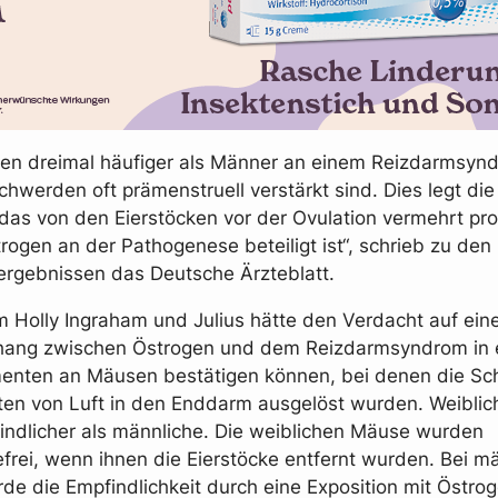
den dreimal häufiger als Männer an einem Reizdarmsyn
hwerden oft prämenstruell verstärkt sind. Dies legt di
das von den Eierstöcken vor der Ovulation vermehrt pr
ogen an der Pathogenese beteiligt ist“, schrieb zu den
rgebnissen das Deutsche Ärzteblatt.
 Holly Ingraham und Julius hätte den Verdacht auf ein
ng zwischen Östrogen und dem Reizdarmsyndrom in e
menten an Mäusen bestätigen können, bei denen die S
iten von Luft in den Enddarm ausgelöst wurden. Weiblic
ndlicher als männliche. Die weiblichen Mäuse wurden
rei, wenn ihnen die Eierstöcke entfernt wurden. Bei m
e die Empfindlichkeit durch eine Exposition mit Östro