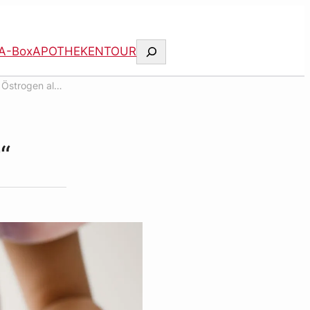
Suchen
A-Box
APOTHEKENTOUR
 Östrogen als
“