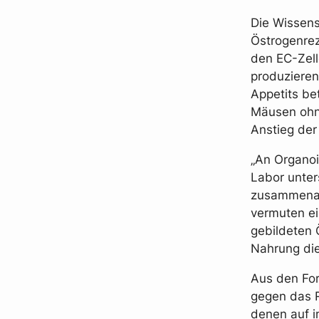
Die Wissens
Östrogenrez
den EC-Zell
produzieren
Appetits be
Mäusen ohne
Anstieg der
„An Organoi
Labor unter
zusammenarb
vermuten ei
gebildeten 
Nahrung di
Aus den Fo
gegen das R
denen auf i