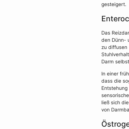
gesteigert.
Enteroc
Das Reizdar
den Dünn- 
zu diffuse
Stuhlverhal
Darm selbs
In einer fr
dass die so
Entstehung 
sensorische
ließ sich di
von Darmbak
Östrog