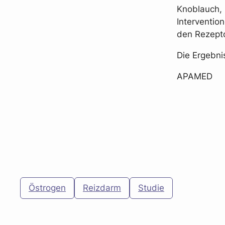
Knoblauch, 
Interventio
den Rezept
Die Ergebni
APAMED
Östrogen
Reizdarm
Studie