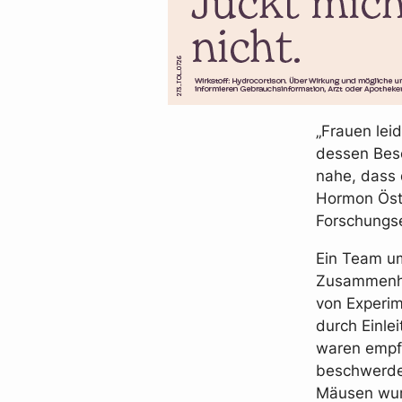
„Frauen lei
dessen Besc
nahe, dass 
Hormon Östr
Forschungse
Ein Team um
Zusammenha
von Experi
durch Einle
waren empfi
beschwerdef
Mäusen wurd