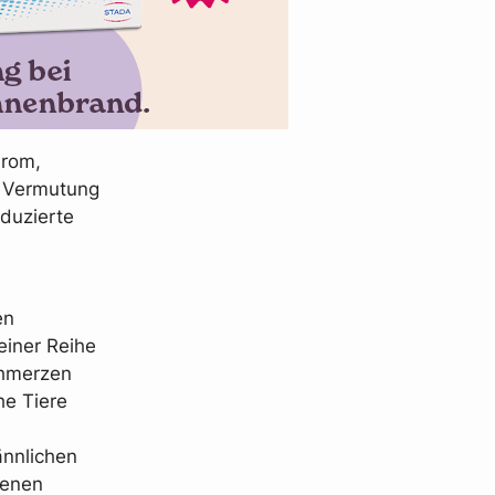
drom,
e Vermutung
oduzierte
en
iner Reihe
chmerzen
he Tiere
ännlichen
genen