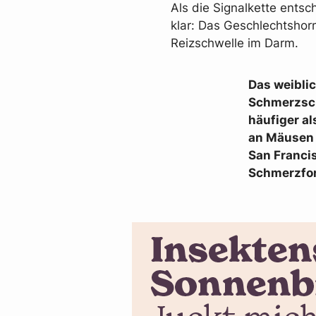
Als die Signalkette ents
klar: Das Geschlechtshor
Reizschwelle im Darm.
Das weibli
Schmerzsch
häufiger a
an Mäusen 
San Francis
Schmerzfor