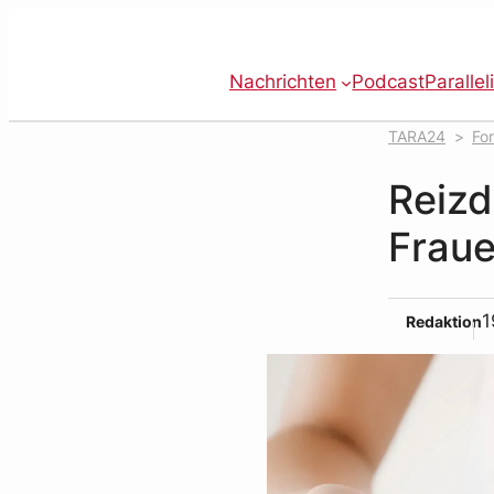
Zum
Inhalt
springen
Nachrichten
Podcast
Parallel
TARA24
Fo
„Übeltäter“
Reizd
Fraue
1
Redaktion