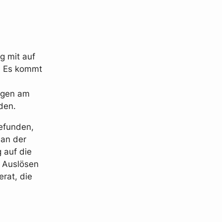
g mit auf
. Es kommt
ungen am
den.
gefunden,
 an der
 auf die
. Auslösen
erat, die