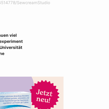
6514778/SewcreamStudio
uen viel
rexperiment
Universität
ine