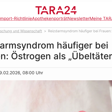
import-Richtlinie
Apothekenporträt
Newsletter
Meine TAR
rschung und Wissenschaft
Reizdarmsyndrom häufiger bei Frauen:
armsyndrom häufiger bei
n: Östrogen als „Übeltäter
9.02.2026, 08:00 Uhr