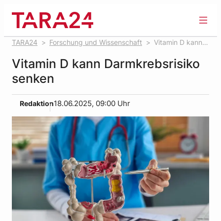
Zum
Inhalt
springen
TARA24
Forschung und Wissenschaft
Vitamin D kann
Darmkrebsrisiko senken
Vitamin D kann Darmkrebsrisiko
senken
Redaktion
18.06.2025, 09:00 Uhr