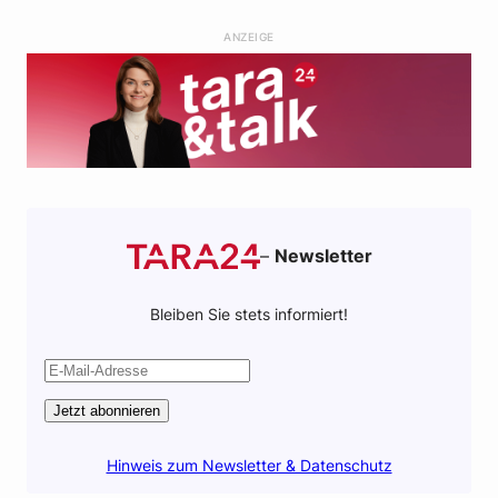
b
t
s
i
o
e
a
l
ANZEIGE
o
r
p
k
p
–
Newsletter
Bleiben Sie stets informiert!
Jetzt abonnieren
Hinweis zum Newsletter & Datenschutz