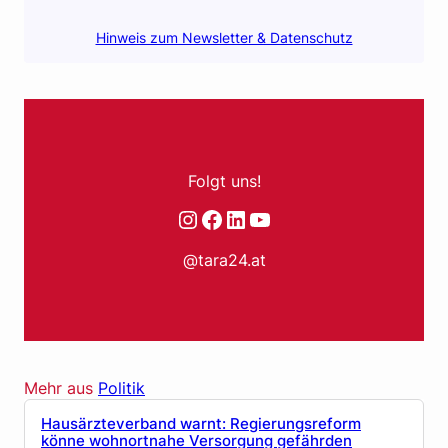
Hinweis zum Newsletter & Datenschutz
Folgt uns!
Instagram
Facebook
LinkedIn
YouTube
@tara24.at
Mehr aus
Politik
Hausärzteverband warnt: Regierungsreform
könne wohnortnahe Versorgung gefährden