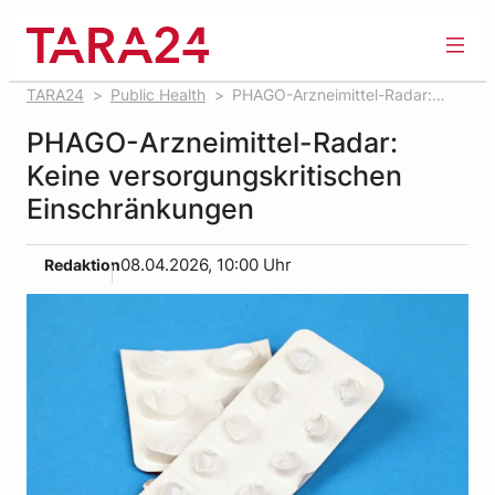
Zum
Inhalt
springen
TARA24
Public Health
PHAGO-Arzneimittel-Radar:
Keine versorgungskritischen Einschränkungen
PHAGO-Arzneimittel-Radar:
Keine versorgungskritischen
Einschränkungen
Redaktion
08.04.2026, 10:00 Uhr