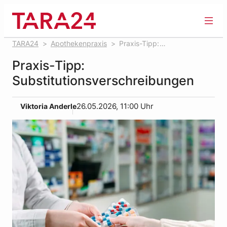
Zum
Inhalt
springen
TARA24
Apothekenpraxis
Praxis-Tipp:
Substitutionsverschreibungen
Praxis-Tipp:
Substitutionsverschreibungen
Viktoria Anderle
26.05.2026, 11:00 Uhr