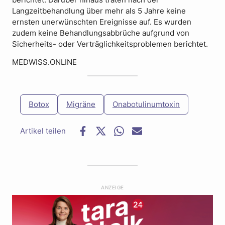
Langzeitbehandlung über mehr als 5 Jahre keine
ernsten unerwünschten Ereignisse auf. Es wurden
zudem keine Behandlungsabbrüche aufgrund von
Sicherheits- oder Verträglichkeitsproblemen berichtet.
MEDWISS.ONLINE
Botox
Migräne
Onabotulinumtoxin
F
T
W
E
a
w
h
-
c
i
a
M
e
t
t
a
b
t
s
i
o
e
a
l
ANZEIGE
o
r
p
k
p