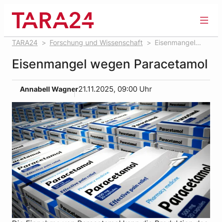
Zum
Inhalt
springen
TARA24
Forschung und Wissenschaft
Eisenmangel
wegen Paracetamol
Eisenmangel wegen Paracetamol
Annabell Wagner
21.11.2025, 09:00 Uhr