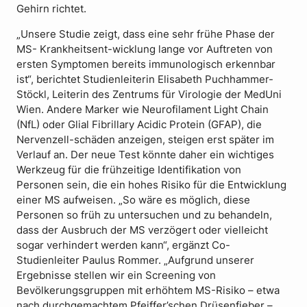
Gehirn richtet.
„Unsere Studie zeigt, dass eine sehr frühe Phase der
MS- Krankheitsent-wicklung lange vor Auftreten von
ersten Symptomen bereits immunologisch erkennbar
ist“, berichtet Studienleiterin Elisabeth Puchhammer-
Stöckl, Leiterin des Zentrums für Virologie der MedUni
Wien. Andere Marker wie Neurofilament Light Chain
(NfL) oder Glial Fibrillary Acidic Protein (GFAP), die
Nervenzell-schäden anzeigen, steigen erst später im
Verlauf an. Der neue Test könnte daher ein wichtiges
Werkzeug für die frühzeitige Identifikation von
Personen sein, die ein hohes Risiko für die Entwicklung
einer MS aufweisen. „So wäre es möglich, diese
Personen so früh zu untersuchen und zu behandeln,
dass der Ausbruch der MS verzögert oder vielleicht
sogar verhindert werden kann“, ergänzt Co-
Studienleiter Paulus Rommer. „Aufgrund unserer
Ergebnisse stellen wir ein Screening von
Bevölkerungsgruppen mit erhöhtem MS-Risiko – etwa
nach durchgemachtem Pfeiffer’schen Drüsenfieber –