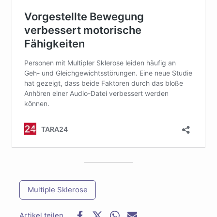
Multiple Sklerose
F
T
W
E