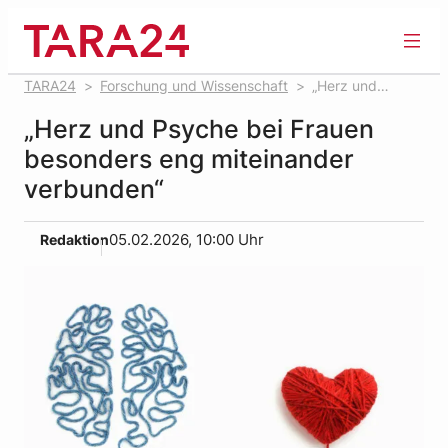
Zum
Inhalt
springen
TARA24
Forschung und Wissenschaft
„Herz und
Psyche bei Frauen besonders eng miteinander verbunden“
„Herz und Psyche bei Frauen
besonders eng miteinander
verbunden“
Redaktion
05.02.2026, 10:00 Uhr