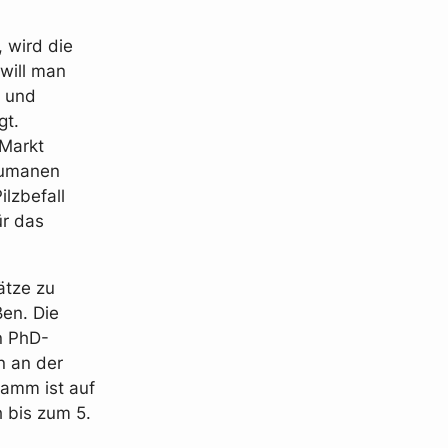
 wird die
will man
r und
gt.
 Markt
 humanen
lzbefall
ür das
ätze zu
ßen. Die
en PhD-
n an der
ramm ist auf
 bis zum 5.