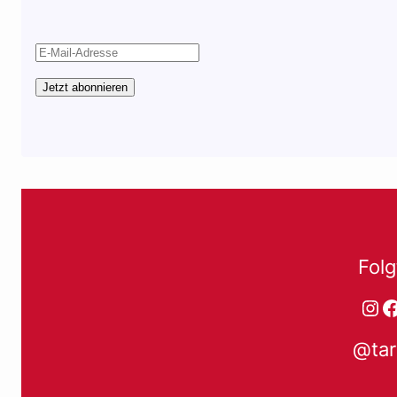
Jetzt abonnieren
Folg
Ins
F
@tar