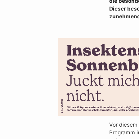
die besond
Dieser beso
zunehmende
Vor diesem 
Programm in