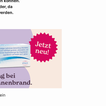
en können.
der, da
erden.
ein