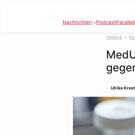
Zum
Inhalt
springen
Nachrichten
Podcast
Parallel
TARA24
Fo
Pilzresistenze
MedUn
gegen
Ulrike Krest