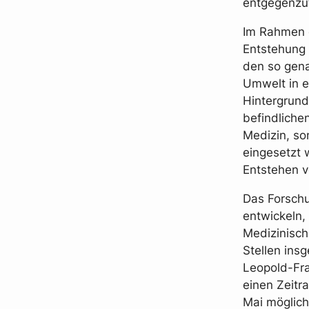
entgegenzut
Im Rahmen d
Entstehung 
den so gena
Umwelt in e
Hintergrund
befindliche
Medizin, so
eingesetzt 
Entstehen v
Das Forschu
entwickeln,
Medizinisch
Stellen ins
Leopold-Fra
einen Zeitr
Mai möglich