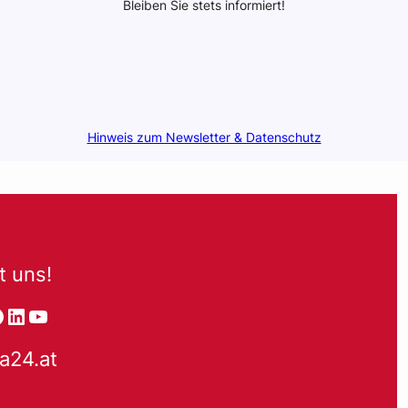
Bleiben Sie stets informiert!
Hinweis zum Newsletter & Datenschutz
t uns!
tagram
acebook
LinkedIn
YouTube
a24.at