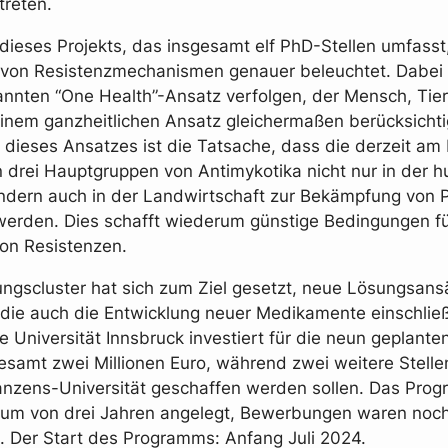
reten.
ieses Projekts, das insgesamt elf PhD-Stellen umfasst,
von Resistenzmechanismen genauer beleuchtet. Dabei 
nnten “One Health”-Ansatz verfolgen, der Mensch, Tie
inem ganzheitlichen Ansatz gleichermaßen berücksichti
 dieses Ansatzes ist die Tatsache, dass die derzeit am
n drei Hauptgruppen von Antimykotika nicht nur in der
ndern auch in der Landwirtschaft zur Bekämpfung von Pi
werden. Dies schafft wiederum günstige Bedingungen f
on Resistenzen.
ngscluster hat sich zum Ziel gesetzt, neue Lösungsans
 die auch die Entwicklung neuer Medikamente einschlie
e Universität Innsbruck investiert für die neun geplant
gesamt zwei Millionen Euro, während zwei weitere Stelle
nzens-Universität geschaffen werden sollen. Das Prog
aum von drei Jahren angelegt, Bewerbungen waren noch
. Der Start des Programms: Anfang Juli 2024.