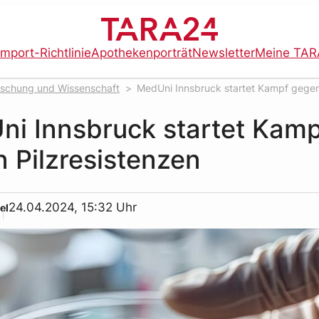
import-Richtlinie
Apothekenporträt
Newsletter
Meine TAR
rschung und Wissenschaft
MedUni Innsbruck startet Kampf gege
n
i Innsbruck startet Kamp
 Pilzresistenzen
24.04.2024, 15:32 Uhr
el