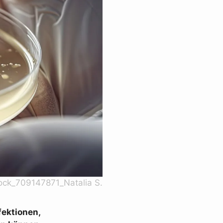
ck_709147871_Natalia S.
fektionen,