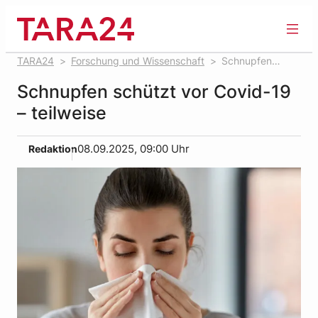
Zum
Inhalt
springen
TARA24
Forschung und Wissenschaft
Schnupfen
schützt vor Covid-19 – teilweise
Schnupfen schützt vor Covid-19
– teilweise
Redaktion
08.09.2025, 09:00 Uhr