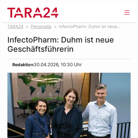
Zum
Inhalt
springen
TARA24
Personalia
InfectoPharm: Duhm ist neue
Geschäftsführerin
InfectoPharm: Duhm ist neue
Geschäftsführerin
Redaktion
30.04.2026, 10:30 Uhr