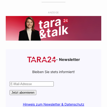
b
t
s
i
o
e
a
l
ANZEIGE
o
r
p
k
p
–
Newsletter
Bleiben Sie stets informiert!
Jetzt abonnieren
Hinweis zum Newsletter & Datenschutz