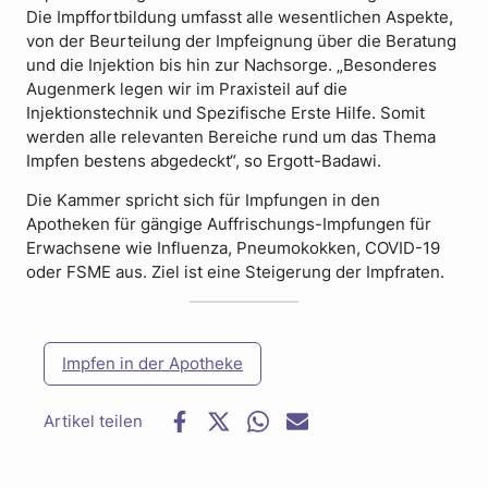
Die Impffortbildung umfasst alle wesentlichen Aspekte,
von der Beurteilung der Impfeignung über die Beratung
und die Injektion bis hin zur Nachsorge. „Besonderes
Augenmerk legen wir im Praxisteil auf die
Injektionstechnik und Spezifische Erste Hilfe. Somit
werden alle relevanten Bereiche rund um das Thema
Impfen bestens abgedeckt“, so Ergott-Badawi.
Die Kammer spricht sich für Impfungen in den
Apotheken für gängige Auffrischungs-Impfungen für
Erwachsene wie Influenza, Pneumokokken, COVID-19
oder FSME aus. Ziel ist eine Steigerung der Impfraten.
Impfen in der Apotheke
F
T
W
E
a
w
h
-
c
i
a
M
e
t
t
a