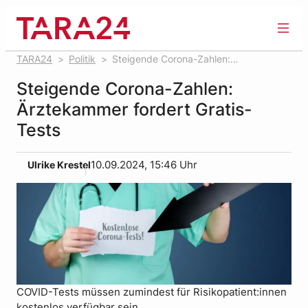
Zum
Inhalt
springen
TARA24
Politik
Steigende Corona-Zahlen:
Ärztekammer fordert Gratis-Tests
Steigende Corona-Zahlen:
Ärztekammer fordert Gratis-
Tests
Ulrike Krestel
10.09.2024, 15:46 Uhr
COVID-Tests müssen zumindest für Risikopatient:innen
kostenlos verfügbar sein.