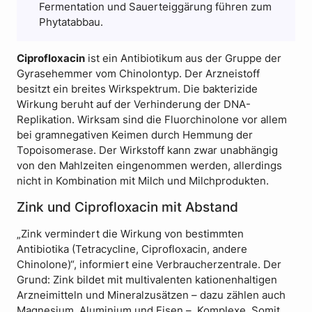
Fermentation und Sauerteiggärung führen zum
Phytatabbau.
Ciprofloxacin
ist ein Antibiotikum aus der Gruppe der
Gyrasehemmer vom Chinolontyp. Der Arzneistoff
besitzt ein breites Wirkspektrum. Die bakterizide
Wirkung beruht auf der Verhinderung der DNA-
Replikation. Wirksam sind die Fluorchinolone vor allem
bei gramnegativen Keimen durch Hemmung der
Topoisomerase. Der Wirkstoff kann zwar unabhängig
von den Mahlzeiten eingenommen werden, allerdings
nicht in Kombination mit Milch und Milchprodukten.
Zink und Ciprofloxacin mit Abstand
„Zink vermindert die Wirkung von bestimmten
Antibiotika (Tetracycline, Ciprofloxacin, andere
Chinolone)“, informiert eine Verbraucherzentrale. Der
Grund: Zink bildet mit multivalenten kationenhaltigen
Arzneimitteln und Mineralzusätzen – dazu zählen auch
Magnesium, Aluminium und Eisen –, Komplexe. Somit