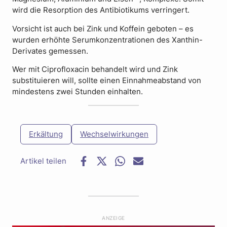
wird die Resorption des Antibiotikums verringert.
Vorsicht ist auch bei Zink und Koffein geboten – es
wurden erhöhte Serumkonzentrationen des Xanthin-
Derivates gemessen.
Wer mit Ciprofloxacin behandelt wird und Zink
substituieren will, sollte einen Einnahmeabstand von
mindestens zwei Stunden einhalten.
Erkältung
Wechselwirkungen
F
T
W
E
a
w
h
-
c
i
a
M
e
t
t
a
b
t
s
i
o
e
a
l
ANZEIGE
o
r
p