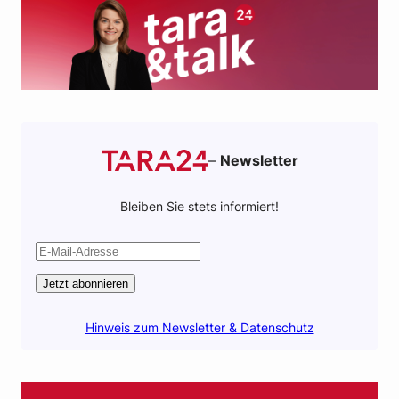
k
p
–
Newsletter
Bleiben Sie stets informiert!
Jetzt abonnieren
Hinweis zum Newsletter & Datenschutz